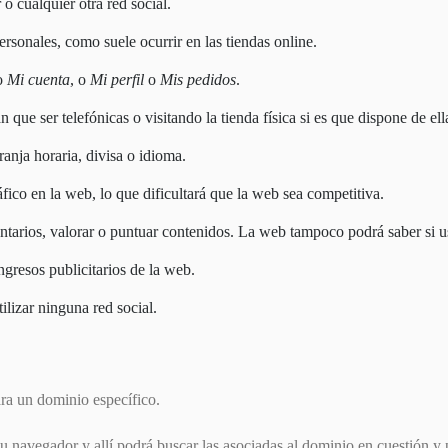
 cualquier otra red social.
ersonales, como suele ocurrir en las tiendas online.
lo
Mi cuenta
, o
Mi perfil
o
Mis pedidos
.
 que ser telefónicas o visitando la tienda física si es que dispone de ell
anja horaria, divisa o idioma.
ráfico en la web, lo que dificultará que la web sea competitiva.
mentarios, valorar o puntuar contenidos. La web tampoco podrá saber si
ngresos publicitarios de la web.
tilizar ninguna red social.
ara un dominio específico.
su navegador y allí podrá buscar las asociadas al dominio en cuestión y 