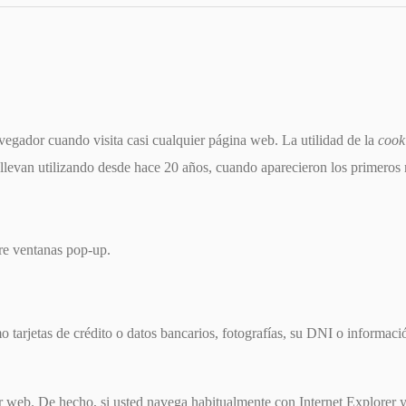
egador cuando visita casi cualquier página web. La utilidad de la
cook
llevan utilizando desde hace 20 años, cuando aparecieron los primero
bre ventanas pop-up.
tarjetas de crédito o datos bancarios, fotografías, su DNI o informació
or web. De hecho, si usted navega habitualmente con Internet Explorer