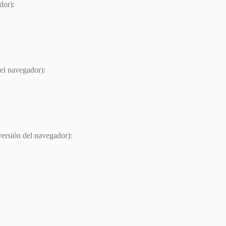
dor):
del navegador):
versión del navegador):