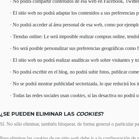
No podrá compartir contenidos de esa web en Facebook, Twitter o
El sitio web no podrá adaptar los contenidos a sus preferencias p
No podrá acceder al área personal de esa web, como por ejemp
Tiendas online: Le será imposible realizar compras online, tendrán
No será posible personalizar sus preferencias geográficas como fr
El sitio web no podrá realizar analíticas web sobre visitantes y t
No podrá escribir en el blog, no podrá subir fotos, publicar co
No se podrá mostrar publicidad sectorizada, lo que reducirá los i
Todas las redes sociales usan
cookies
, si las desactiva no podrá u
¿SE PUEDEN ELIMINAR LAS
COOKIES
?
Sí. No sólo eliminar, también bloquear, de forma general o particular p
Para eliminar las
cookies
de un sitio web debe ir a la configuración de 