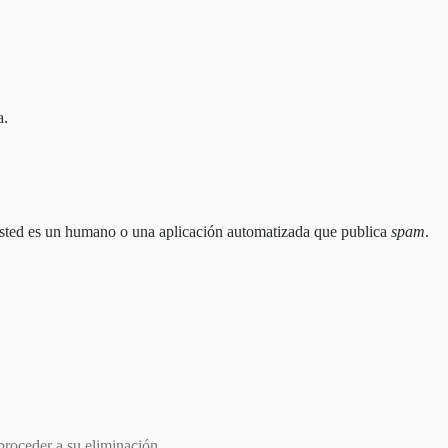
a.
 usted es un humano o una aplicación automatizada que publica
spam
.
proceder a su eliminación.